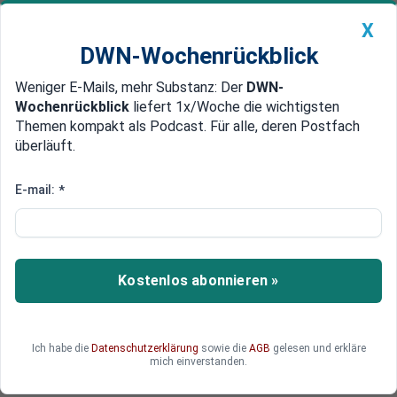
X
DWN-Wochenrückblick
Weniger E-Mails, mehr Substanz: Der
DWN-
Geldanlage Premium
Newsticker
MEIN DWN:
Wochenrückblick
liefert 1x/Woche die wichtigsten
Edelmetalle
DWN-Magazin
China
Themen kompakt als Podcast. Für alle, deren Postfach
überläuft.
DWN-Wochenrückblick
Auto Premium
Akute Crash-Gefahr
E-mail:
*
Banken-Krach: Italiens Aufsicht
verhindert Absturz von Monte
dei Paschi
Kostenlos abonnieren »
Die italienischen Bank-Aktien werden aktiv von
der Börsenaufsicht gestützt. Die Aufsicht hat
Wetten gegen fallende Kurse verboten, nachdem
Ich habe die
Datenschutzerklärung
sowie die
AGB
gelesen und erkläre
die Aktienkurse von Traditionsbanken wegen
mich einverstanden.
fauler Kredite abgestürzt waren.