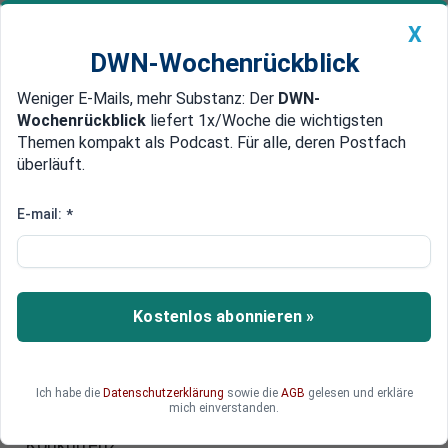
X
DWN-Wochenrückblick
Weniger E-Mails, mehr Substanz: Der
DWN-
Geldanlage Premium
Newsticker
MEIN DWN:
Wochenrückblick
liefert 1x/Woche die wichtigsten
Edelmetalle
DWN-Magazin
China
Themen kompakt als Podcast. Für alle, deren Postfach
überläuft.
DWN-Wochenrückblick
Auto Premium
Auch in den USA
E-mail:
*
GM will ins Carsharing-Geschäft
in Deutschland einsteigen
Der US-Autobauer General Motors hat
Kostenlos abonnieren »
angekündigt, in das Carsharing-Geschäft
einzusteigen. Der Fahrzeugverleih soll unter dem
Namen Maven in Großstädten in Deutschland
Ich habe die
Datenschutzerklärung
sowie die
AGB
gelesen und erkläre
und den USA starten. Damit macht GM den
mich einverstanden.
hiesigen Marktführern Daimler und BMW
Konkurrenz.