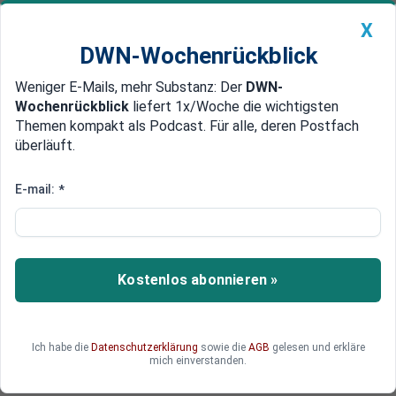
X
DWN-Wochenrückblick
Weniger E-Mails, mehr Substanz: Der
DWN-
Geldanlage Premium
Newsticker
MEIN DWN:
Wochenrückblick
liefert 1x/Woche die wichtigsten
Edelmetalle
DWN-Magazin
China
Themen kompakt als Podcast. Für alle, deren Postfach
überläuft.
DWN-Wochenrückblick
Auto Premium
Irreführende Aussagen
E-mail:
*
EU-Gericht schränkt Werbung
für Traubenzucker ein
Dextro Energy darf nicht mit der positiven
Kostenlos abonnieren »
Wirkung von Traubenzucker werben. Ein Aufruf
zum Verzehr von Zucker sei generell irreführend,
entschied das EU-Gericht in Luxemburg. Dabei
Ich habe die
Datenschutzerklärung
sowie die
AGB
gelesen und erkläre
spiele es keine Rolle, ob die konkrete Aussage in
mich einverstanden.
der Anzeige der Wahrheit entspräche oder nicht.