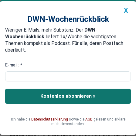
X
DWN-Wochenrückblick
Weniger E-Mails, mehr Substanz: Der
DWN-
Geldanlage Premium
Newsticker
MEIN DWN:
Wochenrückblick
liefert 1x/Woche die wichtigsten
Edelmetalle
DWN-Magazin
China
Themen kompakt als Podcast. Für alle, deren Postfach
überläuft.
DWN-Wochenrückblick
Auto Premium
Zwang zum Handeln
E-mail:
*
OPEC: Saudi-Arabien auch ohne
Iran zu Fördergrenze bereit
Saudi-Arabien ist angeblich bereit, die
Kostenlos abonnieren »
Ölförderung im Verbund mit anderen Staaten
auch ohne die Beteiligung des Iran zu begrenzen.
Dies behauptet eine Quelle aus der
Ich habe die
Datenschutzerklärung
sowie die
AGB
gelesen und erkläre
Erdölvereinigung OPEC. Selbst wenn eine
mich einverstanden.
Deckelung der Produktion auf dem Niveau vom
Januar gelänge, wäre dies aber keine Garantie für