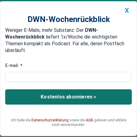
X
DWN-Wochenrückblick
Weniger E-Mails, mehr Substanz: Der
DWN-
Geldanlage Premium
Newsticker
MEIN DWN:
Wochenrückblick
liefert 1x/Woche die wichtigsten
Edelmetalle
DWN-Magazin
China
Themen kompakt als Podcast. Für alle, deren Postfach
überläuft.
DWN-Wochenrückblick
Auto Premium
Aus in Champions League
E-mail:
*
VfL Wolfsburg verliert bei Real
Madrid 0:3
Der VfL Wolfsburg hat es nicht geschafft. Das
Kostenlos abonnieren »
Zwei-Tore-Polster aus dem tollen Hinspiel
übertrumpfte Real Madrids Superstar Cristiano
Ronaldo mit drei Toren im Bernabeu. Die
Ich habe die
Datenschutzerklärung
sowie die
AGB
gelesen und erkläre
Niedersachsen sind damit ausgeschieden.
mich einverstanden.