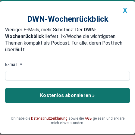
X
DWN-Wochenrückblick
Weniger E-Mails, mehr Substanz: Der
DWN-
Geldanlage Premium
Newsticker
MEIN DWN:
Wochenrückblick
liefert 1x/Woche die wichtigsten
Edelmetalle
DWN-Magazin
China
Themen kompakt als Podcast. Für alle, deren Postfach
überläuft.
DWN-Wochenrückblick
Auto Premium
Rund eine Milliarde Euro
E-mail:
*
Italien: Intesa verkauft
Zahlungsabwickler an US-
Investoren
Kostenlos abonnieren »
Die italienische Großbank Intesa Sanpaolo hat
ihren Zahlungsabwickler Setefi und ihre
Kartenzahlungssparte an Finanzinvestoren
Ich habe die
Datenschutzerklärung
sowie die
AGB
gelesen und erkläre
verkauft. Die Transaktion soll bis Ende des
mich einverstanden.
Jahres abgeschlossen werden. Für den Verkauf