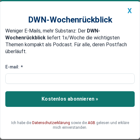
X
DWN-Wochenrückblick
Weniger E-Mails, mehr Substanz: Der
DWN-
Geldanlage Premium
Newsticker
MEIN DWN:
Wochenrückblick
liefert 1x/Woche die wichtigsten
Edelmetalle
DWN-Magazin
China
Themen kompakt als Podcast. Für alle, deren Postfach
überläuft.
DWN-Wochenrückblick
Auto Premium
Auch Soros schichtet um
E-mail:
*
Abverkauf an den Börsen, Gold
wieder attraktiver
Anleger in Europa stoßen aus Sorge vor einem
Kostenlos abonnieren »
Brexit vermehrt Aktien ab und investieren
stattdessen in Gold. Dieser Strategie folgt auch
der US-Investor George Soros.
Ich habe die
Datenschutzerklärung
sowie die
AGB
gelesen und erkläre
mich einverstanden.