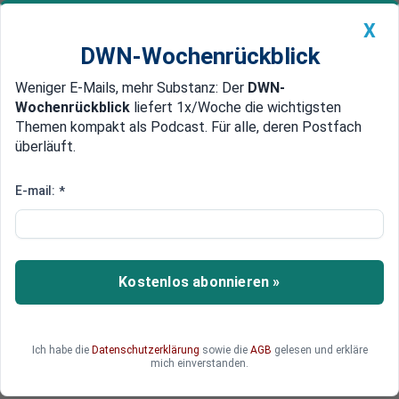
X
DWN-Wochenrückblick
Weniger E-Mails, mehr Substanz: Der
DWN-
Geldanlage Premium
Newsticker
MEIN DWN:
Wochenrückblick
liefert 1x/Woche die wichtigsten
Edelmetalle
DWN-Magazin
China
Themen kompakt als Podcast. Für alle, deren Postfach
überläuft.
DWN-Wochenrückblick
Auto Premium
Neun Jahre in Österreich
E-mail:
*
Medien: Istanbul-Attentäter war
Flüchtling aus Österreich
Einer der Attentäter vom Atatürk-Flughafen soll
Kostenlos abonnieren »
im Jahr 2003 Asyl in Österreich erhalten haben.
Neun Jahre später soll er in den Syrien-Krieg
gezogen sein. Die Regierung in Wien meldet, dass
Ich habe die
Datenschutzerklärung
sowie die
AGB
gelesen und erkläre
es noch keine gesicherten Hinweise für diese
mich einverstanden.
Behauptung gibt.