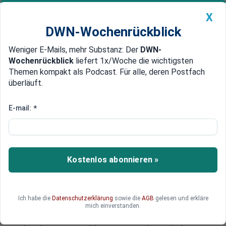
X
DWN-Wochenrückblick
Weniger E-Mails, mehr Substanz: Der
DWN-
Geldanlage Premium
Newsticker
MEIN DWN:
Wochenrückblick
liefert 1x/Woche die wichtigsten
Edelmetalle
DWN-Magazin
China
Themen kompakt als Podcast. Für alle, deren Postfach
überläuft.
DWN-Wochenrückblick
Auto Premium
Tat mit illegaler Waffe
E-mail:
*
Opfer München: Deutsche,
Kosovo-Albaner, Türken, ein
Grieche
Kostenlos abonnieren »
Die Opfer des Amokläufers von München sind
zum großen Teil Ausländer. Die Polizei hält es für
möglich, dass der 18-jährige Täter über Facebook
Ich habe die
Datenschutzerklärung
sowie die
AGB
gelesen und erkläre
zu einer Party eingeladen haben könnte. Ein
mich einverstanden.
Bezug zum IS oder Flüchtlingen wird von den