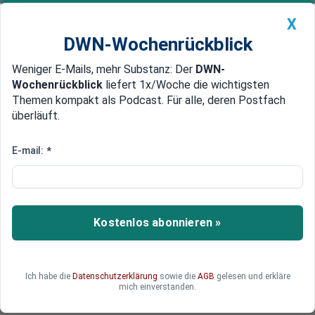
X
DWN-Wochenrückblick
Weniger E-Mails, mehr Substanz: Der
DWN-
Geldanlage Premium
Newsticker
MEIN DWN:
Wochenrückblick
liefert 1x/Woche die wichtigsten
Edelmetalle
DWN-Magazin
China
Themen kompakt als Podcast. Für alle, deren Postfach
überläuft.
DWN-Wochenrückblick
Auto Premium
Nach Stresstest
E-mail:
*
Bank-Aktien in ganz Europa mit
deutlichen Verlusten
Die deutlichen Verluste vieler Bankaktien haben
Kostenlos abonnieren »
die europäischen Aktienmärkte am Montag ins
Minus gedrückt. Die Ergebnisse des Stresstests
werden von den meisten Anlegern inzwischen
Ich habe die
Datenschutzerklärung
sowie die
AGB
gelesen und erkläre
offenbar mit einiger Skepsis betrachtet.
mich einverstanden.