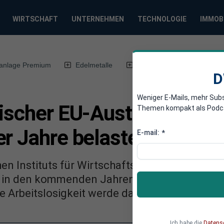
WIRTSCHAFT
UNTERNEHMEN
TECHNOLOGIE
IMMOB
anlage Premium
Edelmetalle
DWN-Magazin
Chin
D
Weniger E-Mails, mehr Sub
ischer EU-Austritt wird d
Themen kompakt als Podcast
er Jahre belasten
E-mail:
*
en Instituts für Wirtschaftsforschung wird d
t in den kommenden Jahren hemmen. Im Som
ie Arbeitslosigkeit werde dann merklich steig
Ich habe die
Datens