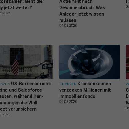
ordzahlen: Geht die
Aktie fällt nach
F
0
ly jetzt weiter?
Gewinneinbruch: Was
8.2026
Anleger jetzt wissen
müssen
07.08.2026
US-Börsenbericht:
Krankenkassen
ANZEN
FINANZEN
W
ing und Salesforce
verzocken Millionen mit
C
asten, während Iran-
Immobilienfonds
B
06.08.2026
nnungen die Wall
W
0
eet verunsichern
8.2026