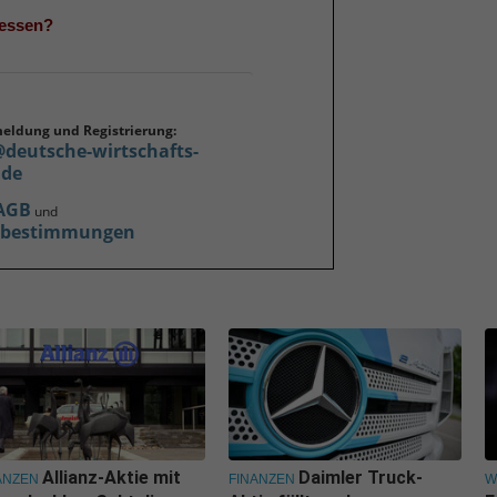
gessen?
meldung und Registrierung:
@deutsche-wirtschafts-
.de
AGB
und
zbestimmungen
Allianz-Aktie mit
Daimler Truck-
ANZEN
FINANZEN
W