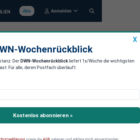
Anmelden
Abo
ILIEN
X
a
DWN-Wochenrückblick
WN-Wochenrückblick
stanz: Der
DWN-Wochenrückblick
liefert 1x/Woche die wichtigsten
eutsche
. Für alle, deren Postfach überläuft.
er Brexit das Wachstum
mer 2017 werde der
Kostenlos abonnieren »
en.
chutzerklärung
sowie die
AGB
gelesen und erkläre mich einverstanden.