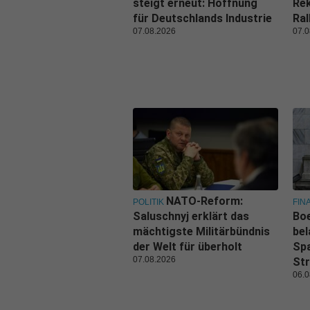
steigt erneut: Hoffnung
Rek
für Deutschlands Industrie
Ral
07.08.2026
07.0
NATO-Reform:
POLITIK
FIN
Saluschnyj erklärt das
Boe
mächtigste Militärbündnis
bel
der Welt für überholt
Spa
07.08.2026
Str
06.0