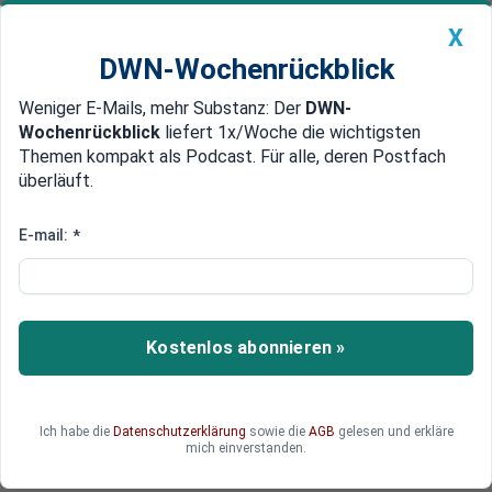
X
DWN-Wochenrückblick
Weniger E-Mails, mehr Substanz: Der
DWN-
Geldanlage Premium
Newsticker
MEIN DWN:
Wochenrückblick
liefert 1x/Woche die wichtigsten
Edelmetalle
DWN-Magazin
China
Themen kompakt als Podcast. Für alle, deren Postfach
überläuft.
DWN-Wochenrückblick
Auto Premium
Verursacher unbekannt
E-mail:
*
US-Marine meldet erneuten
Raketen-Beschuss im Roten
Meer
Kostenlos abonnieren »
Im Roten Meer ist erneut ein US-Kriegsschiff mit
Raketen beschossen worden. Es ist unklar, ob die
USA nun ihr Militär-Engagement im Jemen
Ich habe die
Datenschutzerklärung
sowie die
AGB
gelesen und erkläre
verstärken werden. Die Saudis führen dort einen
mich einverstanden.
völkerrechtswidrigen Krieg.