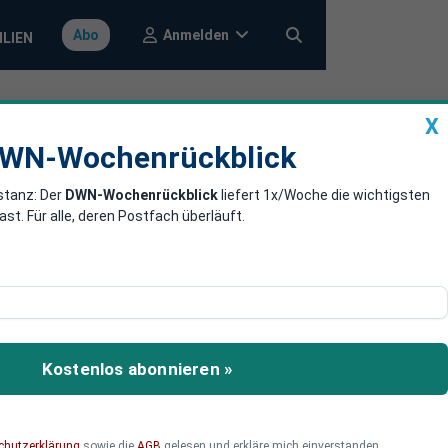
Anmelden
Abo
ILIEN
X
a
DWN-Wochenrückblick
WN-Wochenrückblick
stanz: Der
DWN-Wochenrückblick
liefert 1x/Woche die wichtigsten
r Todesstrafe
. Für alle, deren Postfach überläuft.
isten und Pädophile. Die
Kostenlos abonnieren »
chutzerklärung
sowie die
AGB
gelesen und erkläre mich einverstanden.