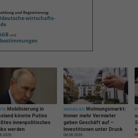
meldung und Registrierung:
@deutsche-wirtschafts-
.de
AGB
und
zbestimmungen
Mobilisierung in
Wohnungsmarkt:
ITIK
IMMOBILIEN
F
sland könnte Putins
Immer mehr Vermieter
u
ßtes innenpolitisches
geben Geschäft auf –
S
iko werden
Investitionen unter Druck
s
8.2026
08.08.2026
0