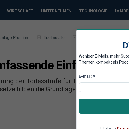
WIRTSCHAFT
UNTERNEHMEN
TECHNOLOGIE
IMMOB
anlage Premium
Edelmetalle
DWN-Magazin
Chin
D
Weniger E-Mails, mehr Sub
umfassende Einführung de
Themen kompakt als Podcast
E-mail:
*
hrung der Todesstrafe für Terroristen, Putsch
setze bilden die Grundlage.
Ich habe die
Datens