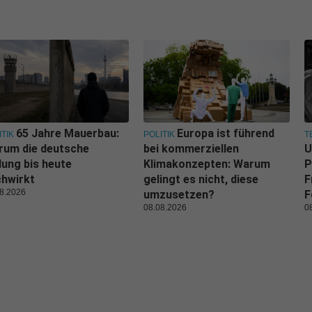
65 Jahre Mauerbau:
Europa ist führend
ITIK
POLITIK
T
rum die deutsche
bei kommerziellen
U
lung bis heute
Klimakonzepten: Warum
P
hwirkt
gelingt es nicht, diese
F
8.2026
umzusetzen?
F
08.08.2026
0