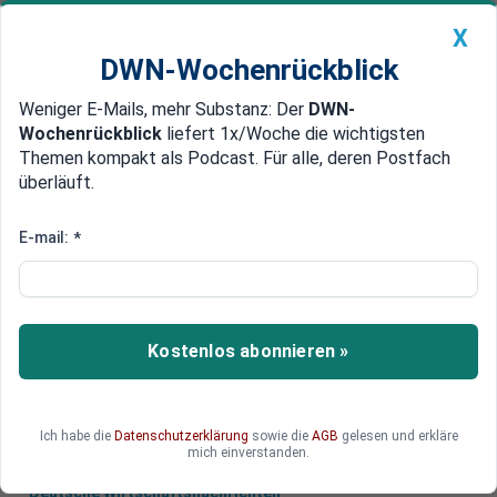
X
DWN-Wochenrückblick
Weniger E-Mails, mehr Substanz: Der
DWN-
Geldanlage Premium
Newsticker
MEIN DWN:
Wochenrückblick
liefert 1x/Woche die wichtigsten
Edelmetalle
DWN-Magazin
China
Themen kompakt als Podcast. Für alle, deren Postfach
überläuft.
DWN-Wochenrückblick
Auto Premium
Hintergründe unklar
E-mail:
*
Ost-Aleppo: Gefechte zwischen
Söldnern ausgebrochen
Zwischen den Söldnern in Ost-Aleppo sind
Kostenlos abonnieren »
Gefechte ausgebrochen. Russland verkündet
eine Verlängerung der Feuerpause.
Ich habe die
Datenschutzerklärung
sowie die
AGB
gelesen und erkläre
mich einverstanden.
Deutsche Wirtschaftsnachrichten