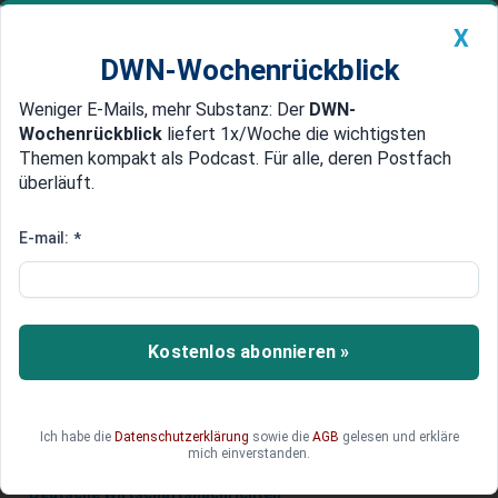
X
DWN-Wochenrückblick
Weniger E-Mails, mehr Substanz: Der
DWN-
Geldanlage Premium
Newsticker
MEIN DWN:
Wochenrückblick
liefert 1x/Woche die wichtigsten
Edelmetalle
DWN-Magazin
China
Themen kompakt als Podcast. Für alle, deren Postfach
überläuft.
DWN-Wochenrückblick
Auto Premium
VW nimmt Abgas-Skandal als Anlass
E-mail:
*
Tesla Motors zwingt deutsche
Autobauer zum Handeln
Tesla Motors folgt mit dem Elektro-Trend mit
Kostenlos abonnieren »
Ästhetik und Effizienz. Nun ist auch die deutsche
Autobranche gefordert.
Ich habe die
Datenschutzerklärung
sowie die
AGB
gelesen und erkläre
mich einverstanden.
Deutsche Wirtschaftsnachrichten