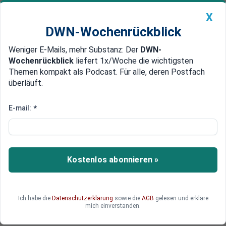
X
DWN-Wochenrückblick
Weniger E-Mails, mehr Substanz: Der
DWN-
Geldanlage Premium
Newsticker
MEIN DWN:
Wochenrückblick
liefert 1x/Woche die wichtigsten
Edelmetalle
DWN-Magazin
China
Themen kompakt als Podcast. Für alle, deren Postfach
überläuft.
DWN-Wochenrückblick
Auto Premium
Weg in bargeldlose Gesellschaft
E-mail:
*
Indien: Regierung will
weitgehende Abschaffung des
Bargelds
Kostenlos abonnieren »
Die indische Regierung drängt die Bürger, ihre
Geldgeschäfte fortan digital abzuwickeln. Der
Weg in eine bargeldlose Gesellschaft sei das
Ich habe die
Datenschutzerklärung
sowie die
AGB
gelesen und erkläre
Ziel. Die Bürger gehen jedoch auf die Barrikaden.
mich einverstanden.