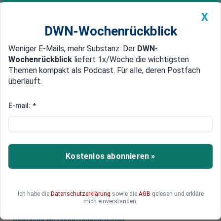
X
DWN-Wochenrückblick
Weniger E-Mails, mehr Substanz: Der
DWN-
Geldanlage Premium
Newsticker
MEIN DWN:
Wochenrückblick
liefert 1x/Woche die wichtigsten
Edelmetalle
DWN-Magazin
China
Themen kompakt als Podcast. Für alle, deren Postfach
überläuft.
DWN-Wochenrückblick
Auto Premium
Millionen gestohlen?
E-mail:
*
Moskau meldet Hacker-Angriff
auf die russische Zentralbank
Unbekannte Hacker sollen bei Russlands
Kostenlos abonnieren »
Zentralbank einen Millionen-Betrag gestohlen
haben.
Ich habe die
Datenschutzerklärung
sowie die
AGB
gelesen und erkläre
mich einverstanden.
Deutsche Wirtschaftsnachrichten