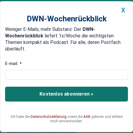
X
DWN-Wochenrückblick
Weniger E-Mails, mehr Substanz: Der
DWN-
Geldanlage Premium
Newsticker
MEIN DWN:
Wochenrückblick
liefert 1x/Woche die wichtigsten
Edelmetalle
DWN-Magazin
China
Themen kompakt als Podcast. Für alle, deren Postfach
überläuft.
DWN-Wochenrückblick
Auto Premium
Höhere Energiepreise
E-mail:
*
Bundesbank erwartet deutlichen
Anstieg der Inflation
Die Bundesbank rechnet in den nächsten Jahren
Kostenlos abonnieren »
wegen steigender Energiepreise mit einem
kräftigen Anziehen der Inflation in Deutschland.
Ich habe die
Datenschutzerklärung
sowie die
AGB
gelesen und erkläre
mich einverstanden.
Deutsche Wirtschaftsnachrichten