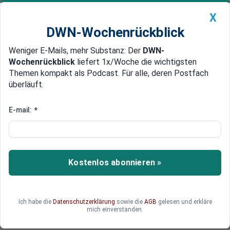
X
DWN-Wochenrückblick
Weniger E-Mails, mehr Substanz: Der
DWN-
Geldanlage Premium
Newsticker
MEIN DWN:
Wochenrückblick
liefert 1x/Woche die wichtigsten
Edelmetalle
DWN-Magazin
China
Themen kompakt als Podcast. Für alle, deren Postfach
überläuft.
DWN-Wochenrückblick
Auto Premium
Brüssel kapituliert? Warum die
E-mail:
*
USA bei den Zöllen am längeren
Hebel sitzen
Kostenlos abonnieren »
Die EU will bei den anstehenden
Zollverhandlungen mit den USA Stärke zeigen –
doch hinter den Kulissen bröckelt die Fassade.
Experten warnen vor einem Debakel für Europa.
Ich habe die
Datenschutzerklärung
sowie die
AGB
gelesen und erkläre
mich einverstanden.