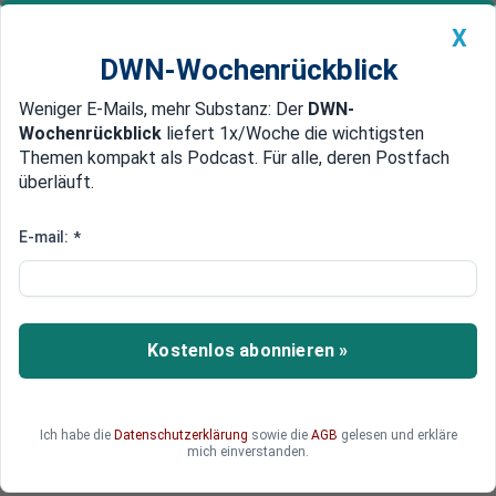
X
DWN-Wochenrückblick
Weniger E-Mails, mehr Substanz: Der
DWN-
Geldanlage Premium
Newsticker
MEIN DWN:
Wochenrückblick
liefert 1x/Woche die wichtigsten
Edelmetalle
DWN-Magazin
China
Themen kompakt als Podcast. Für alle, deren Postfach
überläuft.
DWN-Wochenrückblick
Auto Premium
EU sieht Reformen
E-mail:
*
EU stellt der Ukraine 600
Millionen Euro in Aussicht
Die europäischen Steuerzahler sollen weitere
Kostenlos abonnieren »
600 Millionen Euro in die Ukraine pumpen. Die EU
sieht in der Ukraine Fortschritte, die sonst
niemand erkennen kann.
Ich habe die
Datenschutzerklärung
sowie die
AGB
gelesen und erkläre
mich einverstanden.