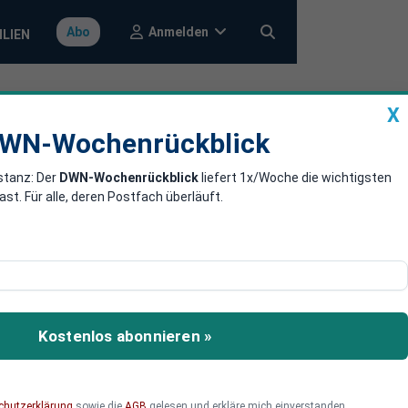
Anmelden
Abo
ILIEN
X
a
DWN-Wochenrückblick
WN-Wochenrückblick
stanz: Der
DWN-Wochenrückblick
liefert 1x/Woche die wichtigsten
 aus EU ab
. Für alle, deren Postfach überläuft.
on Flüchtlingen aus der
Kostenlos abonnieren »
chutzerklärung
sowie die
AGB
gelesen und erkläre mich einverstanden.