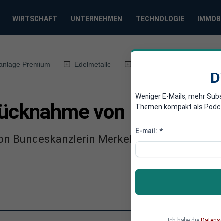
WIRTSCHAFT
UNTERNEHMEN
TECHNOLOGIE
IMMOB
anlage Premium
Edelmetalle
DWN-Magazin
Chin
D
Weniger E-Mails, mehr Sub
Rücknahme von Migranten
Themen kompakt als Podcast
E-mail:
*
on Bundeskanzlerin Merkel nach Rücknahme v
Ich habe die
Datens