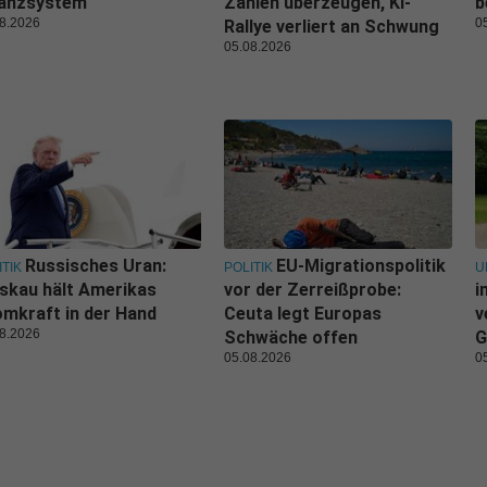
nanzsystem
Zahlen überzeugen, KI-
b
8.2026
0
Rallye verliert an Schwung
05.08.2026
Russisches Uran:
EU-Migrationspolitik
ITIK
POLITIK
U
skau hält Amerikas
vor der Zerreißprobe:
i
mkraft in der Hand
Ceuta legt Europas
v
8.2026
Schwäche offen
G
05.08.2026
0