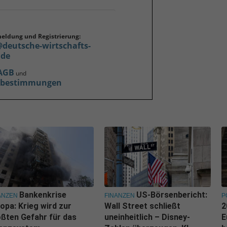
meldung und Registrierung:
@deutsche-wirtschafts-
.de
AGB
und
zbestimmungen
Bankenkrise
US-Börsenbericht:
ANZEN
FINANZEN
P
opa: Krieg wird zur
Wall Street schließt
2
ßten Gefahr für das
uneinheitlich – Disney-
E