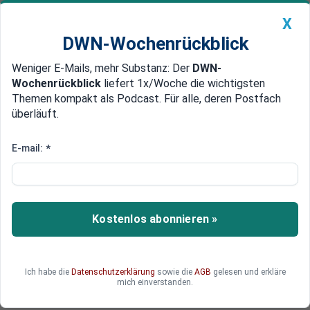
X
DWN-Wochenrückblick
Weniger E-Mails, mehr Substanz: Der
DWN-
Geldanlage Premium
Newsticker
MEIN DWN:
Wochenrückblick
liefert 1x/Woche die wichtigsten
Edelmetalle
DWN-Magazin
China
Themen kompakt als Podcast. Für alle, deren Postfach
überläuft.
DWN-Wochenrückblick
Auto Premium
Konzept-Fahrzeug vorgestellt
E-mail:
*
Volkswagen präsentiert
erstmals Pläne für fahrerloses
Auto
Kostenlos abonnieren »
Mit einem Konzeptfahrzeug will Volkswagen
einen Vorgeschmack auf seine Pläne für völlig
autonom fahrende Autos geben.
Ich habe die
Datenschutzerklärung
sowie die
AGB
gelesen und erkläre
mich einverstanden.