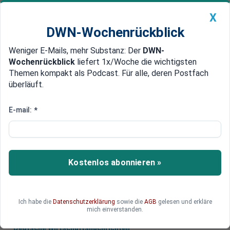
X
DWN-Wochenrückblick
Weniger E-Mails, mehr Substanz: Der
DWN-
Geldanlage Premium
Newsticker
MEIN DWN:
Wochenrückblick
liefert 1x/Woche die wichtigsten
Edelmetalle
DWN-Magazin
China
Themen kompakt als Podcast. Für alle, deren Postfach
überläuft.
DWN-Wochenrückblick
Auto Premium
Wanze im Auto
E-mail:
*
Chef von Pharma-Konzern Stada
Wiedenfels wurde abgehört
Der Chef des Stada-Konzerns ist offenbar
Kostenlos abonnieren »
massiv abgehört worden. In seinem Auto wurde
eine Wanze gefunden.
Ich habe die
Datenschutzerklärung
sowie die
AGB
gelesen und erkläre
mich einverstanden.
Deutsche Wirtschaftsnachrichten