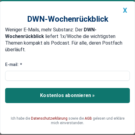
X
DWN-Wochenrückblick
Weniger E-Mails, mehr Substanz: Der
DWN-
Geldanlage Premium
Newsticker
MEIN DWN:
Wochenrückblick
liefert 1x/Woche die wichtigsten
Edelmetalle
DWN-Magazin
China
Themen kompakt als Podcast. Für alle, deren Postfach
überläuft.
DWN-Wochenrückblick
Auto Premium
Zustimmung zu Macron
E-mail:
*
Kurswechsel: Schäuble
signalisiert erstmals
Zustimmung zu Transfer-Union
Kostenlos abonnieren »
Bundesfinanzminister Schäuble hat sich
erstmals für eine Umverteilung von
Steuergeldern in der Eurozone ausgesprochen.
Ich habe die
Datenschutzerklärung
sowie die
AGB
gelesen und erkläre
(Dieser Artikel ist nur für Abonnenten zugänglich)
mich einverstanden.