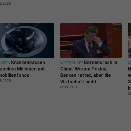
8.2026
Krankenkassen
Börsencrash in
ANZEN
WIRTSCHAFT
W
zocken Millionen mit
China: Warum Peking
N
obilienfonds
Banken rettet, aber die
w
8.2026
Wirtschaft nicht
S
06.08.2026
k
0