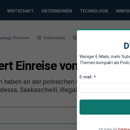
WIRTSCHAFT
UNTERNEHMEN
TECHNOLOGIE
IMMOB
anlage Premium
Edelmetalle
DWN-Magazin
Chin
D
Weniger E-Mails, mehr Sub
ert Einreise von Saakasch
Themen kompakt als Podcast
E-mail:
*
n haben an der polnischen Grenze einen Zug 
essa, Saakaschwili, illegal einreisen wollte.
Ich habe die
Datens