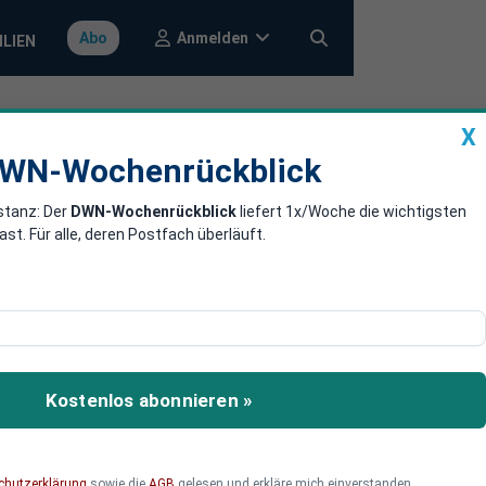
Anmelden
Abo
ILIEN
X
a
DWN-Wochenrückblick
WN-Wochenrückblick
stanz: Der
DWN-Wochenrückblick
liefert 1x/Woche die wichtigsten
wili
. Für alle, deren Postfach überläuft.
gestoppt, mit dem der
Kostenlos abonnieren »
chutzerklärung
sowie die
AGB
gelesen und erkläre mich einverstanden.