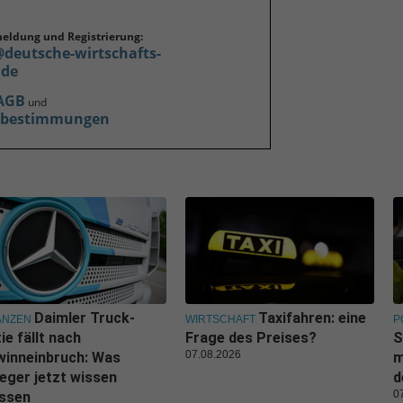
meldung und Registrierung:
@deutsche-wirtschafts-
.de
AGB
und
zbestimmungen
Daimler Truck-
Taxifahren: eine
ANZEN
WIRTSCHAFT
P
ie fällt nach
Frage des Preises?
S
07.08.2026
winneinbruch: Was
m
eger jetzt wissen
d
0
ssen