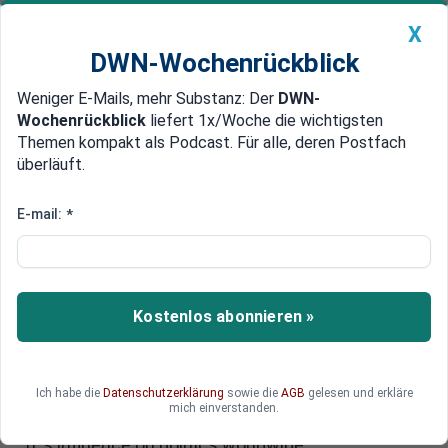
X
DWN-Wochenrückblick
Weniger E-Mails, mehr Substanz: Der
DWN-
Geldanlage Premium
Newsticker
MEIN DWN:
Wochenrückblick
liefert 1x/Woche die wichtigsten
Edelmetalle
DWN-Magazin
China
Themen kompakt als Podcast. Für alle, deren Postfach
überläuft.
DWN-Wochenrückblick
Auto Premium
The Spider's Web
E-mail:
*
City of London: Capital of an
invisible empire
The British Empire still persists – in the guise of
Kostenlos abonnieren »
the City of London. This is where the real power
lies. In their documentary "The Spider´s Web"
filmmaker Michael Oswald and producer and
Ich habe die
Datenschutzerklärung
sowie die
AGB
gelesen und erkläre
insider John Christensen take a closer look at
mich einverstanden.
the gravitational centre of the financial world and
it´s influence on politics worldwide.