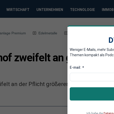
WIRTSCHAFT
UNTERNEHMEN
TECHNOLOGIE
IMMOB
anlage Premium
Edelmetalle
DWN-Magazin
Chin
D
Weniger E-Mails, mehr Sub
of zweifelt an gültigem 
Themen kompakt als Podcast
E-mail:
*
felt an der Pflicht größerer Unternehmen, di
Ich habe die
Datens