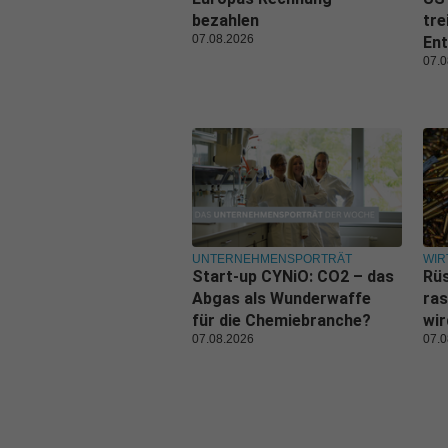
bezahlen
tre
07.08.2026
Ent
07.0
UNTERNEHMENSPORTRÄT
WIR
Start-up CYNiO: CO2 – das
Rüs
Abgas als Wunderwaffe
ras
für die Chemiebranche?
wi
07.08.2026
07.0