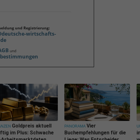
meldung und Registrierung:
@deutsche-wirtschafts-
.de
AGB
und
zbestimmungen
Goldpreis aktuell
Vier
ANZEN
PANORAMA
U
ftig im Plus: Schwache
Buchempfehlungen für die
i
-Arbeitsmarktdaten
Liege: Was Entscheider
v