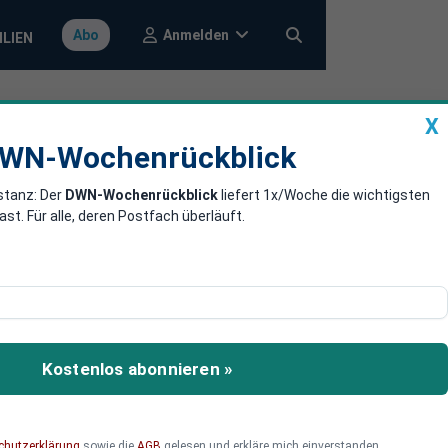
Anmelden
Abo
ILIEN
X
a
DWN-Wochenrückblick
WN-Wochenrückblick
stanz: Der
DWN-Wochenrückblick
liefert 1x/Woche die wichtigsten
Umsatzsteuer-
. Für alle, deren Postfach überläuft.
e Umsatzsteuer
Kostenlos abonnieren »
chutzerklärung
sowie die
AGB
gelesen und erkläre mich einverstanden.