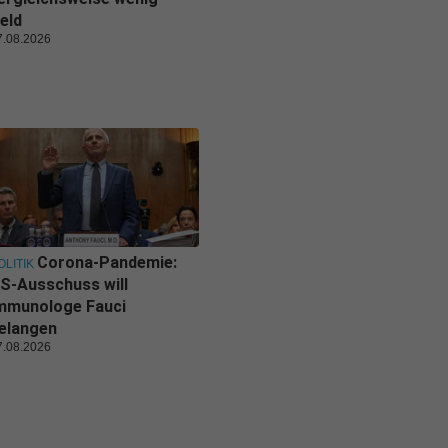
eld
7.08.2026
Corona-Pandemie:
OLITIK
S-Ausschuss will
mmunologe Fauci
elangen
7.08.2026