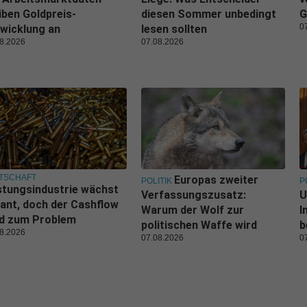
iben Goldpreis-
diesen Sommer unbedingt
G
0
wicklung an
lesen sollten
8.2026
07.08.2026
TSCHAFT
Europas zweiter
POLITIK
P
tungsindustrie wächst
Verfassungszusatz:
U
ant, doch der Cashflow
Warum der Wolf zur
I
rd zum Problem
politischen Waffe wird
b
8.2026
07.08.2026
0