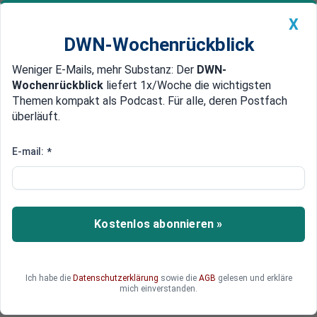
X
DWN-Wochenrückblick
Weniger E-Mails, mehr Substanz: Der
DWN-
Geldanlage Premium
Newsticker
MEIN DWN:
Wochenrückblick
liefert 1x/Woche die wichtigsten
Edelmetalle
DWN-Magazin
China
Themen kompakt als Podcast. Für alle, deren Postfach
überläuft.
DWN-Wochenrückblick
Auto Premium
Globalisierung als Problem
E-mail:
*
Ost und West triften in
Deutschland wirtschaftlich
auseinander
Kostenlos abonnieren »
Einem Bericht der Bundesregierung zufolge
driften die Bundesländer und Regionen in
Deutschland wirtschaftlich auseinander.
Ich habe die
Datenschutzerklärung
sowie die
AGB
gelesen und erkläre
mich einverstanden.