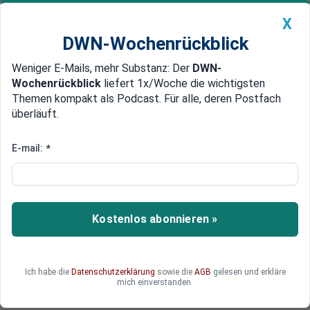
X
DWN-Wochenrückblick
Weniger E-Mails, mehr Substanz: Der
DWN-
Geldanlage Premium
Newsticker
MEIN DWN:
Wochenrückblick
liefert 1x/Woche die wichtigsten
Edelmetalle
DWN-Magazin
China
Themen kompakt als Podcast. Für alle, deren Postfach
überläuft.
DWN-Wochenrückblick
Auto Premium
Reserven gestiegen
E-mail:
*
Russlands Zentralbank steigt
zum weltgrößten Goldkäufer auf
Die russische Zentralbank ist im vergangenen
Kostenlos abonnieren »
Jahr zum größten Käufer von Gold aufgestiegen.
Die Regierung setzt auch aus geopolitischen
Überlegungen auf das Edelmetall.
Ich habe die
Datenschutzerklärung
sowie die
AGB
gelesen und erkläre
mich einverstanden.