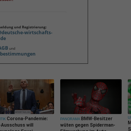
meldung und Registrierung:
@deutsche-wirtschafts-
.de
AGB
und
zbestimmungen
U
Corona-Pandemie:
BMW-Besitzer
ITIK
PANORAMA
M
Ausschuss will
wüten gegen Spiderman-
S