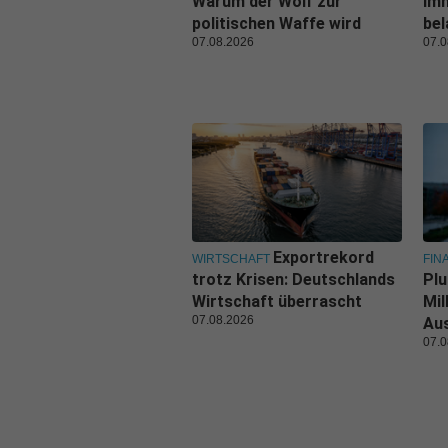
Warum der Wolf zur
Im
politischen Waffe wird
be
07.08.2026
07.0
Exportrekord
WIRTSCHAFT
FIN
trotz Krisen: Deutschlands
Plu
Wirtschaft überrascht
Mil
07.08.2026
Au
07.0