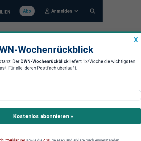
Anmelden
Abo
ILIEN
X
a
DWN-Wochenrückblick
WN-Wochenrückblick
stanz: Der
DWN-Wochenrückblick
liefert 1x/Woche die wichtigsten
r den
. Für alle, deren Postfach überläuft.
 Yuan aus.
Kostenlos abonnieren »
chutzerklärung
sowie die
AGB
gelesen und erkläre mich einverstanden.