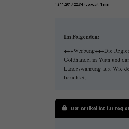
1 min
12.11.2017 22:34
Lesezeit:
Im Folgenden:
+++Werbung+++Die Regieru
Goldhandel in Yuan und dami
Landeswährung aus. Wie der
berichtet,...
Der Artikel ist für regi