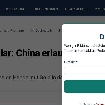
WIRTSCHAFT
UNTERNEHMEN
TECHNOLOGIE
IMMOB
anlage Premium
Edelmetalle
DWN-Magazin
Chin
D
Weniger E-Mails, mehr Sub
ar: China erlaubt Yuan fü
Themen kompakt als Podcast
E-mail:
*
onalen Handel mit Gold in der Landeswährung
Ich habe die
Datens