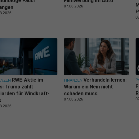
munologe Fauci
Filmwerbung im Auto
M
07.08.2026
langen
P
8.2026
0
RWE-Aktie im
Verhandeln lernen:
P
ANZEN
FINANZEN
F
s: Trump zahlt
Warum ein Nein nicht
R
liarden für Windkraft-
schaden muss
0
07.08.2026
s
8.2026