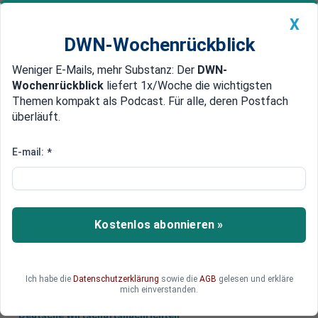
X
DWN-Wochenrückblick
Weniger E-Mails, mehr Substanz: Der
DWN-
Geldanlage Premium
Newsticker
MEIN DWN:
Wochenrückblick
liefert 1x/Woche die wichtigsten
Edelmetalle
DWN-Magazin
China
Themen kompakt als Podcast. Für alle, deren Postfach
überläuft.
DWN-Wochenrückblick
Auto Premium
Preise auf Höchststand
E-mail:
*
Kritik an hohen Strompreisen
nimmt zu
In Deutschland gibt es Kritik an den hohen
Kostenlos abonnieren »
Strompreisen und am hohen
Mehrwertsteuersatz.
Ich habe die
Datenschutzerklärung
sowie die
AGB
gelesen und erkläre
mich einverstanden.
Deutsche Wirtschaftsnachrichten