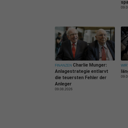
sp
09.0
Charlie Munger:
FINANZEN
WIR
Anlagestrategie entlarvt
län
09.0
die teuersten Fehler der
Anleger
09.08.2026