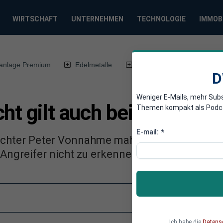
WIRTSCHAFT
UNTERNEHMEN
TECHNOLOGIE
IMMOB
anlage Premium
Edelmetalle
DWN-Magazin
Chin
D
Weniger E-Mails, mehr Sub
ht gilt auch bei verdeckt
Themen kompakt als Podcast
E-mail:
*
ichter Peter Vonnahme mahnt die Beachtung 
Angreifer nicht zu erkennen ist.
Ich habe die
Datens