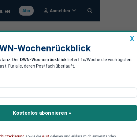
Anmelden
Abo
ILIEN
X
a
DWN-Wochenrückblick
WN-Wochenrückblick
stanz: Der
DWN-Wochenrückblick
liefert 1x/Woche die wichtigsten
en Kriegen“
. Für alle, deren Postfach überläuft.
des Völkerrechts auch in
Kostenlos abonnieren »
chutzerklärung
sowie die
AGB
gelesen und erkläre mich einverstanden.