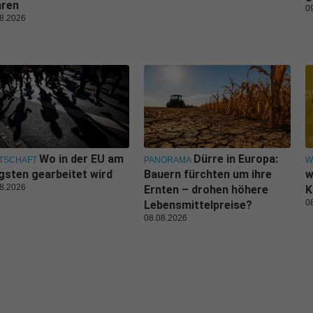
aren
0
8.2026
Wo in der EU am
Dürre in Europa:
TSCHAFT
PANORAMA
W
gsten gearbeitet wird
Bauern fürchten um ihre
w
8.2026
Ernten – drohen höhere
K
0
Lebensmittelpreise?
08.08.2026