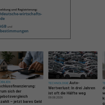
meldung und Registrierung:
@deutsche-wirtschafts-
.de
AGB
und
zbestimmungen
OBILIEN
Auto-
TECHNOLOGIE
T
chlussfinanzierung:
Wertverlust: In drei Jahren
d
rum sich der
ist oft die Hälfte weg
w
gebotsvergleich
09.08.2026
k
zahlt – jetzt bares Geld
g