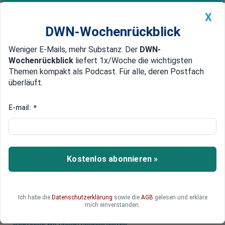
X
DWN-Wochenrückblick
Weniger E-Mails, mehr Substanz: Der
DWN-
Geldanlage Premium
Newsticker
MEIN DWN:
Wochenrückblick
liefert 1x/Woche die wichtigsten
Edelmetalle
DWN-Magazin
China
Themen kompakt als Podcast. Für alle, deren Postfach
überläuft.
DWN-Wochenrückblick
Auto Premium
Wegen Diesel-Skandal
E-mail:
*
Audi: Mehrere Razzien in
Wohnungen von Mitarbeitern
Die Behörden haben am Mittwoch bei Audi
Kostenlos abonnieren »
mehrere Razzien wegen des Diesel-Skandals
durchgeführt.
Ich habe die
Datenschutzerklärung
sowie die
AGB
gelesen und erkläre
mich einverstanden.
Deutsche Wirtschaftsnachrichten