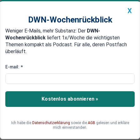
X
DWN-Wochenrückblick
Weniger E-Mails, mehr Substanz: Der
DWN-
Geldanlage Premium
Newsticker
MEIN DWN:
Wochenrückblick
liefert 1x/Woche die wichtigsten
Edelmetalle
DWN-Magazin
China
Themen kompakt als Podcast. Für alle, deren Postfach
überläuft.
DWN-Wochenrückblick
Auto Premium
Einfluss auf Politik
E-mail:
*
Google kauft von Universitäten
in Europa positive Studien
Google finanziert europäische Universitäten und
Kostenlos abonnieren »
Think Tanks mit Millionen. Im Gegenzug liefern
diese positive Studien, mit denen Google Politik
machen kann.
Ich habe die
Datenschutzerklärung
sowie die
AGB
gelesen und erkläre
mich einverstanden.