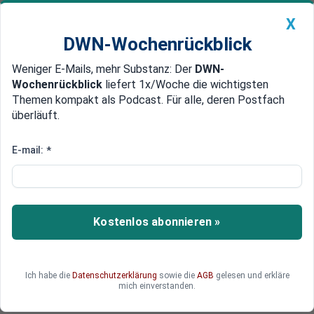
X
DWN-Wochenrückblick
Weniger E-Mails, mehr Substanz: Der
DWN-
Geldanlage Premium
Newsticker
MEIN DWN:
Wochenrückblick
liefert 1x/Woche die wichtigsten
Edelmetalle
DWN-Magazin
China
Themen kompakt als Podcast. Für alle, deren Postfach
überläuft.
DWN-Wochenrückblick
Auto Premium
Rückzug aus der Fläche
E-mail:
*
Zahl der Volks- und
Raiffeisenbanken sinkt deutlich
Die Zahl der Volks- und Raiffeisenbanken in
Kostenlos abonnieren »
Deutschland sinkt deutlich.
Ich habe die
Datenschutzerklärung
sowie die
AGB
gelesen und erkläre
mich einverstanden.
Deutsche Wirtschaftsnachrichten