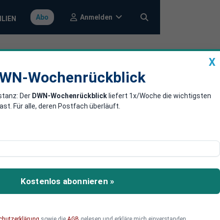
Anmelden
Abo
ILIEN
X
a
DWN-Wochenrückblick
WN-Wochenrückblick
stanz: Der
DWN-Wochenrückblick
liefert 1x/Woche die wichtigsten
e
. Für alle, deren Postfach überläuft.
urch Banken verursachte
Kostenlos abonnieren »
chutzerklärung
sowie die
AGB
gelesen und erkläre mich einverstanden.