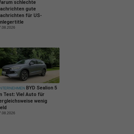
arum schlechte
achrichten gute
achrichten für US-
nlegertitle
7.08.2026
BYD Sealion 5
NTERNEHMEN
m Test: Viel Auto für
ergleichsweise wenig
eld
7.08.2026