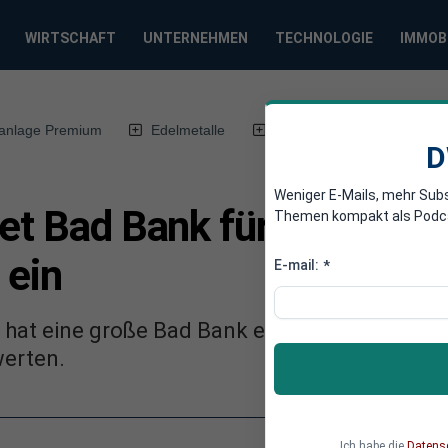
WIRTSCHAFT
UNTERNEHMEN
TECHNOLOGIE
IMMOB
anlage Premium
Edelmetalle
DWN-Magazin
Chin
D
Weniger E-Mails, mehr Sub
et Bad Bank für insolvent
Themen kompakt als Podcast
 ein
E-mail:
*
k hat eine große Bad Bank eingerichtet, um d
werten.
Ich habe die
Datens