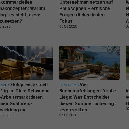
 kommerziellen
Unternehmen setzen auf
W
imakonzepten: Warum
Philosophen – ethische
N
ingt es nicht, diese
Fragen rücken in den
N
zusetzen?
Fokus
A
8.2026
08.08.2026
0
Goldpreis aktuell
Vier
ANZEN
PANORAMA
U
ftig im Plus: Schwache
Buchempfehlungen für die
i
-Arbeitsmarktdaten
Liege: Was Entscheider
v
iben Goldpreis-
diesen Sommer unbedingt
G
0
wicklung an
lesen sollten
8.2026
07.08.2026