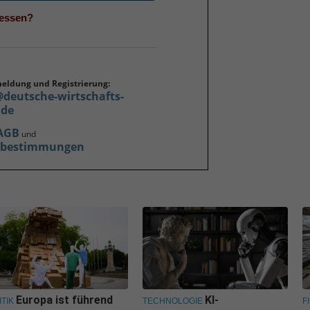
gessen?
meldung und Registrierung:
@deutsche-wirtschafts-
.de
AGB
und
zbestimmungen
Europa ist führend
KI-
ITIK
TECHNOLOGIE
F