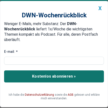
X
DWN-Wochenrückblick
Weniger E-Mails, mehr Substanz: Der
DWN-
Geldanlage Premium
Newsticker
MEIN DWN:
Wochenrückblick
liefert 1x/Woche die wichtigsten
Edelmetalle
DWN-Magazin
China
Themen kompakt als Podcast. Für alle, deren Postfach
überläuft.
DWN-Wochenrückblick
Auto Premium
Unternehmen unter Druck
E-mail:
*
Tesla verbrennt Milliarden und
kein Ende in Sicht
Investoren beginnen sich Sorgen um Tesla zu
Kostenlos abonnieren »
machen: Das Unternehmen ist zwar höchst
innovativ, könnte jedoch an seinen hohen
Verbindlichkeiten scheitern.
Ich habe die
Datenschutzerklärung
sowie die
AGB
gelesen und erkläre
mich einverstanden.