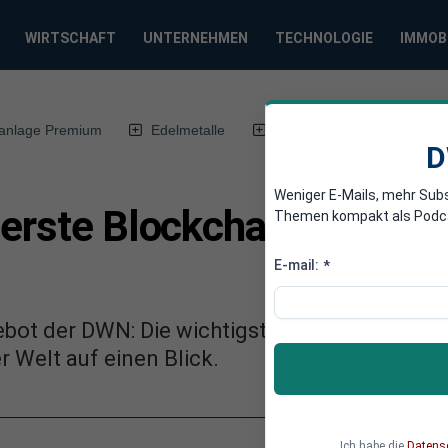
WIRTSCHAFT
UNTERNEHMEN
TECHNOLOGIE
IMMOB
anlage Premium
Edelmetalle
DWN-Magazin
Chin
D
Weniger E-Mails, mehr Sub
erste Blockchain-Plattfo
Themen kompakt als Podcast
E-mail:
*
ebot der DWN: Die wichtigsten Nachrichten üb
 Welt auf einen Blick.
Ich habe die
Datens