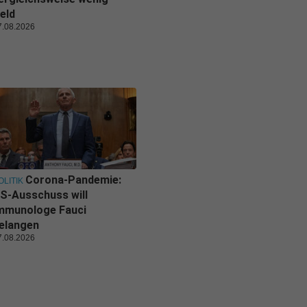
eld
7.08.2026
Corona-Pandemie:
OLITIK
S-Ausschuss will
mmunologe Fauci
elangen
7.08.2026