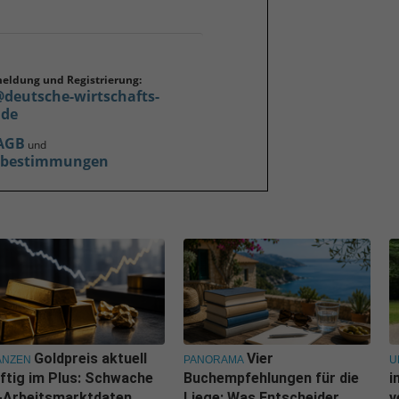
meldung und Registrierung:
@deutsche-wirtschafts-
.de
AGB
und
zbestimmungen
Goldpreis aktuell
Vier
ANZEN
PANORAMA
U
ftig im Plus: Schwache
Buchempfehlungen für die
i
-Arbeitsmarktdaten
Liege: Was Entscheider
v