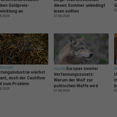
iben Goldpreis-
diesen Sommer unbedingt
G
0
wicklung an
lesen sollten
8.2026
07.08.2026
TSCHAFT
Europas zweiter
POLITIK
P
tungsindustrie wächst
Verfassungszusatz:
U
ant, doch der Cashflow
Warum der Wolf zur
I
rd zum Problem
politischen Waffe wird
b
8.2026
07.08.2026
0