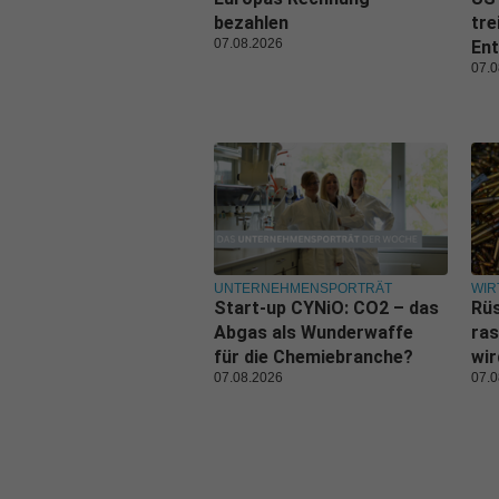
bezahlen
tre
07.08.2026
Ent
07.0
UNTERNEHMENSPORTRÄT
WIR
Start-up CYNiO: CO2 – das
Rüs
Abgas als Wunderwaffe
ras
für die Chemiebranche?
wi
07.08.2026
07.0