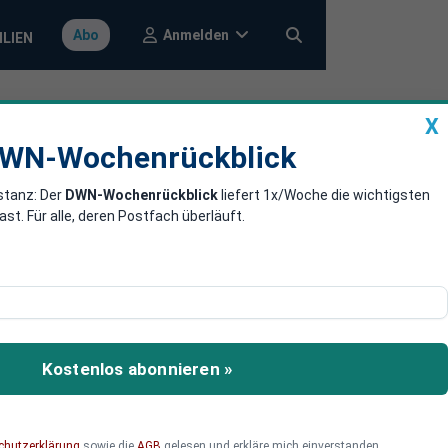
Anmelden
Abo
ILIEN
X
a
DWN-Wochenrückblick
WN-Wochenrückblick
stanz: Der
DWN-Wochenrückblick
liefert 1x/Woche die wichtigsten
rm für den
. Für alle, deren Postfach überläuft.
er Bitcoin und
Kostenlos abonnieren »
chutzerklärung
sowie die
AGB
gelesen und erkläre mich einverstanden.