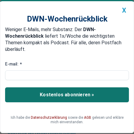
X
DWN-Wochenrückblick
Weniger E-Mails, mehr Substanz: Der
DWN-
Geldanlage Premium
Newsticker
MEIN DWN:
Wochenrückblick
liefert 1x/Woche die wichtigsten
Edelmetalle
DWN-Magazin
China
Themen kompakt als Podcast. Für alle, deren Postfach
überläuft.
DWN-Wochenrückblick
Auto Premium
Massive Kreditvergabe
E-mail:
*
China: Erster Großkonzern bricht
unter Schuldenlast zusammen
In China ist es zum ersten Schulden-Bankrott
Kostenlos abonnieren »
eines Großunternehmens im laufenden Jahr
gekommen.
Ich habe die
Datenschutzerklärung
sowie die
AGB
gelesen und erkläre
mich einverstanden.
Deutsche Wirtschaftsnachrichten