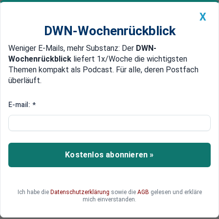
X
DWN-Wochenrückblick
Weniger E-Mails, mehr Substanz: Der
DWN-
Geldanlage Premium
Newsticker
MEIN DWN:
Wochenrückblick
liefert 1x/Woche die wichtigsten
Edelmetalle
DWN-Magazin
China
Themen kompakt als Podcast. Für alle, deren Postfach
überläuft.
DWN-Wochenrückblick
Auto Premium
Sinn des Handelskriegs
E-mail:
*
Ökonom: USA wollen Zugang zu
Chinas Finanzsystem
Einem koreanischen Ökonomen zufolge besteht
Kostenlos abonnieren »
das Ziel des Handelskrieges für die US-Regierung
darin, den Zugang zum chinesischen
Finanzmarkt zu erzwingen.
Ich habe die
Datenschutzerklärung
sowie die
AGB
gelesen und erkläre
mich einverstanden.