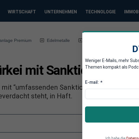
WIRTSCHAFT
UNTERNEHMEN
TECHNOLOGIE
IMMOB
anlage Premium
Edelmetalle
DWN-Magazin
Chin
D
Weniger E-Mails, mehr Sub
rkei mit Sanktionen
Themen kompakt als Podcast
E-mail:
*
 mit “umfassenden Sanktionen”. In der Türkei 
verdacht steht, in Haft.
Ich habe die
Datens