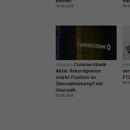
kennen
me
06.08.2026
06.0
Commerzbank-
FINANZEN
FIN
Aktie: Rekordgewinn
ver
stärkt Position im
F1
06.0
Übernahmekampf mit
Unicredit
06.08.2026