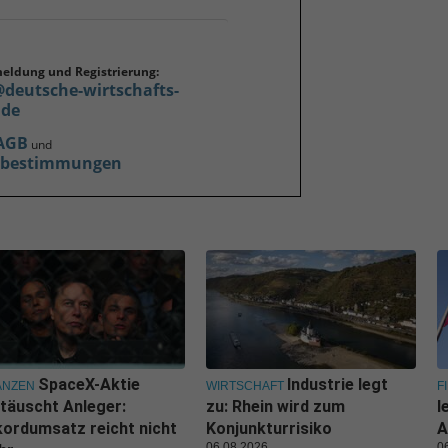
meldung und Registrierung:
@deutsche-wirtschafts-
.de
AGB
und
zbestimmungen
SpaceX-Aktie
Industrie legt
ANZEN
WIRTSCHAFT
F
täuscht Anleger:
zu: Rhein wird zum
l
ordumsatz reicht nicht
Konjunkturrisiko
A
06.08.2026
0