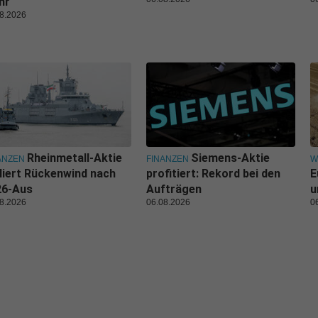
hr
8.2026
Rheinmetall-Aktie
Siemens-Aktie
ANZEN
FINANZEN
W
liert Rückenwind nach
profitiert: Rekord bei den
E
26-Aus
Aufträgen
u
8.2026
06.08.2026
0