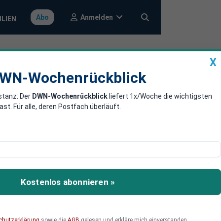
Anmelden
Abo
ILIEN
X
a
DWN-Wochenrückblick
WN-Wochenrückblick
stanz: Der
DWN-Wochenrückblick
liefert 1x/Woche die wichtigsten
. Für alle, deren Postfach überläuft.
befindet sich ein US-
Kostenlos abonnieren »
chutzerklärung
sowie die
AGB
gelesen und erkläre mich einverstanden.