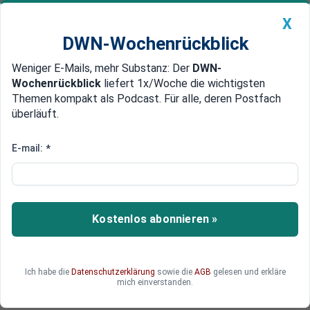
X
DWN-Wochenrückblick
Weniger E-Mails, mehr Substanz: Der
DWN-
Geldanlage Premium
Newsticker
MEIN DWN:
Wochenrückblick
liefert 1x/Woche die wichtigsten
Edelmetalle
DWN-Magazin
China
Themen kompakt als Podcast. Für alle, deren Postfach
überläuft.
DWN-Wochenrückblick
Auto Premium
Krypto-Monitor vom 9. August
E-mail:
*
Yale entwickelt Modell zur
Vorsage von Krypto-Preisen
Die beiden Yale-Ökonomen haben für mehrere
Kostenlos abonnieren »
Fiat- und Kryptowährungen die
Wahrscheinlichkeit berechneten, dass ihr Wert
auf null geht.
Ich habe die
Datenschutzerklärung
sowie die
AGB
gelesen und erkläre
mich einverstanden.