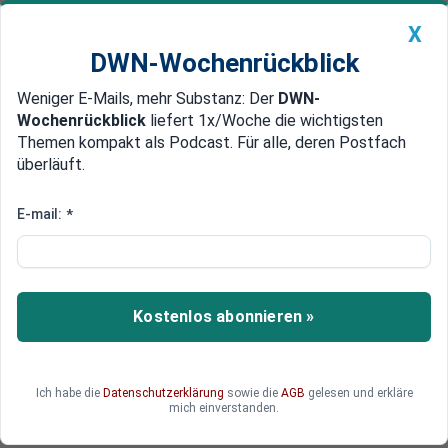
X
DWN-Wochenrückblick
Weniger E-Mails, mehr Substanz: Der
DWN-
Geldanlage Premium
Newsticker
MEIN DWN:
Wochenrückblick
liefert 1x/Woche die wichtigsten
Edelmetalle
DWN-Magazin
China
Themen kompakt als Podcast. Für alle, deren Postfach
überläuft.
DWN-Wochenrückblick
Auto Premium
Strompreise steigen
E-mail:
*
Preise von CO2-Zerifikaten
steigen stark
Die Preise für Co2-Zertifikate in der EU haben
Kostenlos abonnieren »
sich innerhalb eines Jahres verdreifacht. Auf die
Bürger dürften deutlich höhere Strompreise
zukommen.
Ich habe die
Datenschutzerklärung
sowie die
AGB
gelesen und erkläre
mich einverstanden.