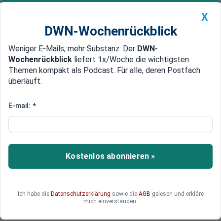
X
DWN-Wochenrückblick
Weniger E-Mails, mehr Substanz: Der
DWN-
Geldanlage Premium
Newsticker
MEIN DWN:
Wochenrückblick
liefert 1x/Woche die wichtigsten
Edelmetalle
DWN-Magazin
China
Themen kompakt als Podcast. Für alle, deren Postfach
überläuft.
DWN-Wochenrückblick
Auto Premium
Erklärung von Pompeo
E-mail:
*
US-Regierung toleriert russische
Luftschläge in Syrien
US-Außenminister Pompeo hat erklärt, dass die
Kostenlos abonnieren »
US-Regierung der russischen Einschätzung
zustimme, wonach in Idlib Terroristen zu
bekämpfen seien.
Ich habe die
Datenschutzerklärung
sowie die
AGB
gelesen und erkläre
mich einverstanden.