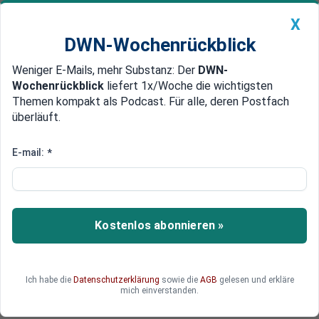
X
DWN-Wochenrückblick
Weniger E-Mails, mehr Substanz: Der
DWN-
Geldanlage Premium
Newsticker
MEIN DWN:
Wochenrückblick
liefert 1x/Woche die wichtigsten
Edelmetalle
DWN-Magazin
China
Themen kompakt als Podcast. Für alle, deren Postfach
überläuft.
DWN-Wochenrückblick
Auto Premium
Krypto-Monitor vom 4. Oktober
E-mail:
*
Argentinien: Bitcoin-Automaten
als Alternative zur Inflation
Mehrere Anbieter von Bitcoin-Geldautomaten
Kostenlos abonnieren »
haben auf die starke Inflation in Argentinien
reagiert und installieren tausende neue Geräte in
dem Land.
Ich habe die
Datenschutzerklärung
sowie die
AGB
gelesen und erkläre
mich einverstanden.