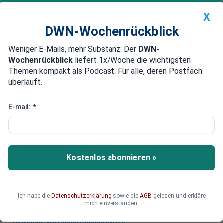
X
DWN-Wochenrückblick
Weniger E-Mails, mehr Substanz: Der
DWN-
Geldanlage Premium
Newsticker
MEIN DWN:
Wochenrückblick
liefert 1x/Woche die wichtigsten
Edelmetalle
DWN-Magazin
China
Themen kompakt als Podcast. Für alle, deren Postfach
überläuft.
DWN-Wochenrückblick
Auto Premium
Antisemitischer Amok-Schütze
E-mail:
*
Elf Tote nach Attentat auf
Synagoge in Pittsburgh
Bei einem Attentat auf die Synagoge von
Kostenlos abonnieren »
Pittsburgh sind am Samstag elf Menschen ums
Leben gekommen.
Ich habe die
Datenschutzerklärung
sowie die
AGB
gelesen und erkläre
mich einverstanden.
Deutsche Wirtschaftsnachrichten