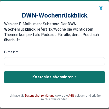
X
DWN-Wochenrückblick
Weniger E-Mails, mehr Substanz: Der
DWN-
Geldanlage Premium
Newsticker
MEIN DWN:
Wochenrückblick
liefert 1x/Woche die wichtigsten
Edelmetalle
DWN-Magazin
China
Themen kompakt als Podcast. Für alle, deren Postfach
überläuft.
DWN-Wochenrückblick
Auto Premium
Krypto-Monitor vom 28. November
E-mail:
*
Goldman Sachs: Depot-Dienste
für Kryptowährungen sind
unerlässlich
Kostenlos abonnieren »
Um seinen Kunden Krypto-Dienste anbieten zu
können, benötigt Goldman Sachs nach eigenen
Angaben verlässliche Depot-Dienste.
Ich habe die
Datenschutzerklärung
sowie die
AGB
gelesen und erkläre
mich einverstanden.