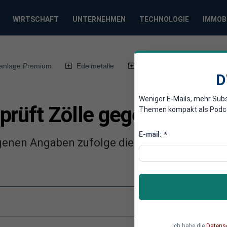
WIRTSCHAFT
UNTERNEHMEN
TECHNOLOGIE
IMMOB
anlage Premium
Edelmetalle
DWN-Magazin
Chin
D
Weniger E-Mails, mehr Sub
prüft Zölle gegen chines
Themen kompakt als Podcast
E-mail:
*
igenen Angaben zufolge die Erhebung von Im
Ich habe die
Datens