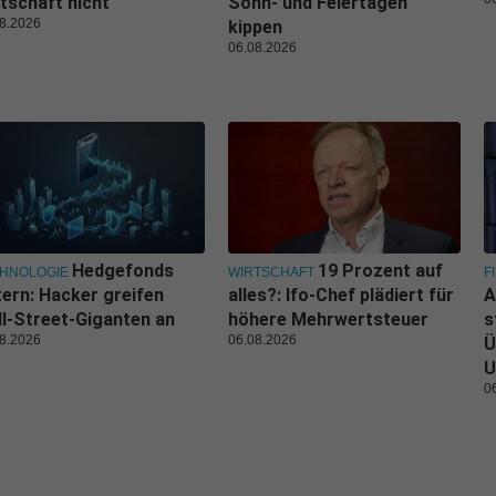
tschaft nicht
Sonn- und Feiertagen
8.2026
kippen
06.08.2026
Hedgefonds
19 Prozent auf
HNOLOGIE
WIRTSCHAFT
F
tern: Hacker greifen
alles?: Ifo-Chef plädiert für
A
l-Street-Giganten an
höhere Mehrwertsteuer
s
8.2026
06.08.2026
Ü
U
0