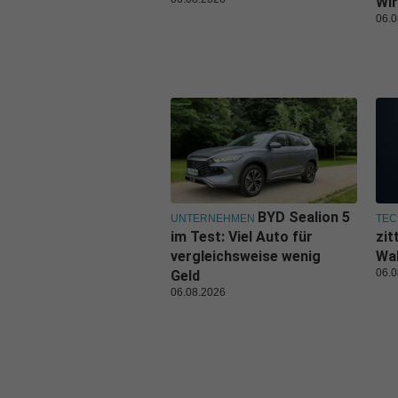
Wir
06.0
BYD Sealion 5
UNTERNEHMEN
TEC
im Test: Viel Auto für
zit
vergleichsweise wenig
Wal
06.0
Geld
06.08.2026