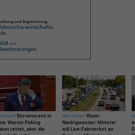
meldung und Registrierung:
@deutsche-wirtschafts-
.de
AGB
und
zbestimmungen
Börsencrash in
Rhein-
TSCHAFT
WIRTSCHAFT
F
ina: Warum Peking
Niedrigwasser: Minister
a
ken rettet, aber die
will Lkw-Fahrverbot an
E
0