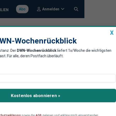
Anmelden
Abo
ILIEN
X
a
DWN-Wochenrückblick
WN-Wochenrückblick
stanz: Der
DWN-Wochenrückblick
liefert 1x/Woche die wichtigsten
ische Autos
. Für alle, deren Postfach überläuft.
portzöllen gegen
Kostenlos abonnieren »
chutzerklärung
sowie die
AGB
gelesen und erkläre mich einverstanden.