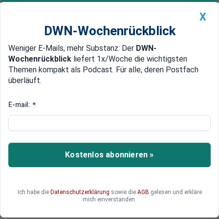
X
DWN-Wochenrückblick
Weniger E-Mails, mehr Substanz: Der
DWN-
Geldanlage Premium
Newsticker
MEIN DWN:
Wochenrückblick
liefert 1x/Woche die wichtigsten
Edelmetalle
DWN-Magazin
China
Themen kompakt als Podcast. Für alle, deren Postfach
überläuft.
DWN-Wochenrückblick
Auto Premium
Allmächtige EZB
E-mail:
*
Ökonom: Bankenunion der EU ist
Angriff auf deutsches
Bankensystem
Kostenlos abonnieren »
Der Ökonom Richard A. Werner geht davon aus,
dass die deutsche Volkswirtschaft durch die
Bankenunion der EU massiven Schaden nehmen
Ich habe die
Datenschutzerklärung
sowie die
AGB
gelesen und erkläre
wird. Er plädiert für eine Wiedereinführung der DM
mich einverstanden.
und eine Normalisierung der Geldpolitik.