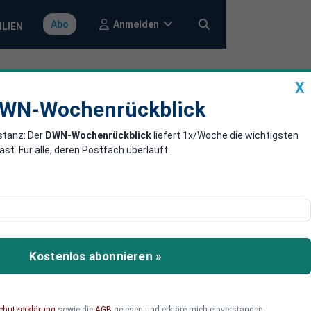
Anmelden
Abo
ILIEN
X
a
DWN-Wochenrückblick
WN-Wochenrückblick
stanz: Der
DWN-Wochenrückblick
liefert 1x/Woche die wichtigsten
e Krypto-
. Für alle, deren Postfach überläuft.
Wallet“ beantragt und
Kostenlos abonnieren »
chutzerklärung
sowie die
AGB
gelesen und erkläre mich einverstanden.