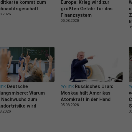
editkarte kommt zum
Europa: Krieg wird zur
W
ihnachtsgeschäft
größten Gefahr für das
u
8.2026
Finanzsystem
Z
06.08.2026
R
0
Deutsche
Russisches Uran:
ITIK
POLITIK
P
ldungsmisere: Warum
Moskau hält Amerikas
v
r Nachwuchs zum
Atomkraft in der Hand
C
05.08.2026
ndortrisiko wird
S
8.2026
0