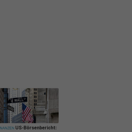
US-Börsenbericht:
INANZEN