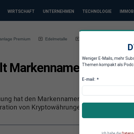
WIRTSCHAFT
UNTERNEHMEN
TECHNOLOGIE
IMMOB
anlage Premium
Edelmetalle
DWN-Magazin
Chin
D
Weniger E-Mails, mehr Sub
t Markennamen für mobil
Themen kompakt als Podcast
E-mail:
*
sung hat den Markennamen „Samsung Crypto 
gration von Kryptowährungen.
Ich habe die
Datens