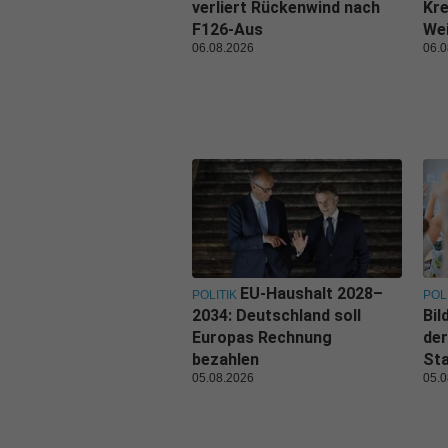
verliert Rückenwind nach
Kr
F126-Aus
We
06.08.2026
06.0
EU-Haushalt 2028–
POLITIK
POL
2034: Deutschland soll
Bi
Europas Rechnung
de
bezahlen
Sta
05.08.2026
05.0