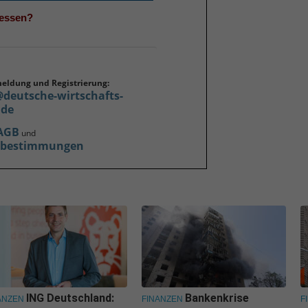
gessen?
meldung und Registrierung:
@deutsche-wirtschafts-
.de
AGB
und
zbestimmungen
ING Deutschland:
Bankenkrise
ANZEN
FINANZEN
F